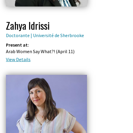
Zahya Idrissi
Doctorante | Université de Sherbrooke
Present at:
Arab Women Say What?! (
April 11
)
View Details