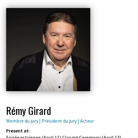
Rémy Girard
Membre du jury | Président du jury | Acteur
Present at:
Soirée estrienne (
April 11
),Closing Ceremony (
April 13
)