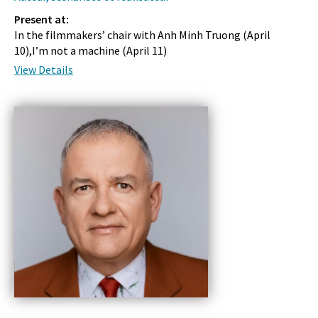
Present at:
In the filmmakers’ chair with Anh Minh Truong (
April
10
),I’m not a machine (
April 11
)
View Details