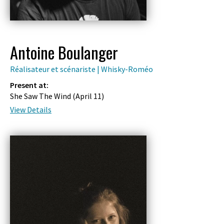
Antoine Boulanger
Réalisateur et scénariste | Whisky-Roméo
Present at:
She Saw The Wind (
April 11
)
View Details