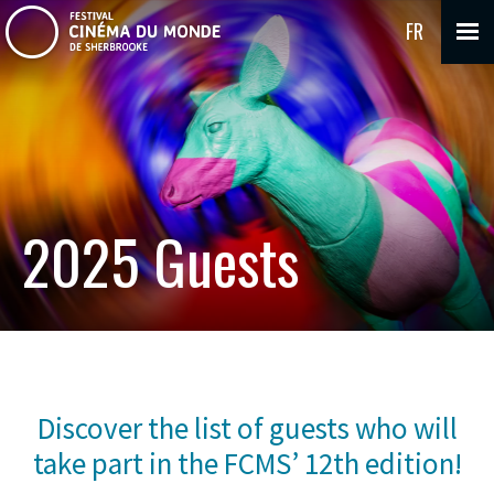
FR
2025 Guests
Discover the list of guests who will
take part in the FCMS’ 12th edition!