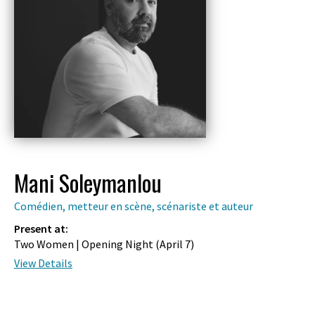
Mani Soleymanlou
Comédien, metteur en scène, scénariste et auteur
Present at:
Two Women | Opening Night (
April 7
)
View Details