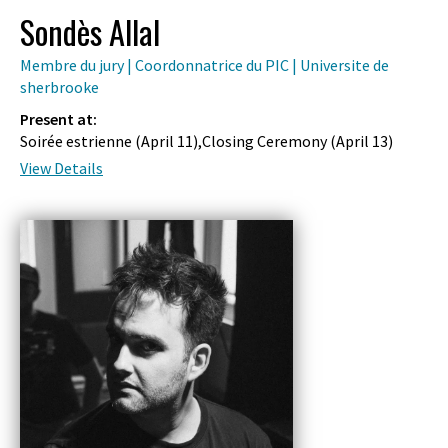
Sondès Allal
Membre du jury | Coordonnatrice du PIC | Universite de
sherbrooke
Present at:
Soirée estrienne (
April 11
),Closing Ceremony (
April 13
)
View Details