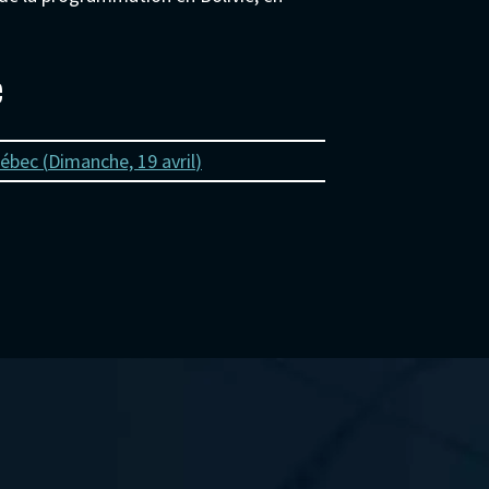
e
uébec (
Dimanche, 19 avril
)