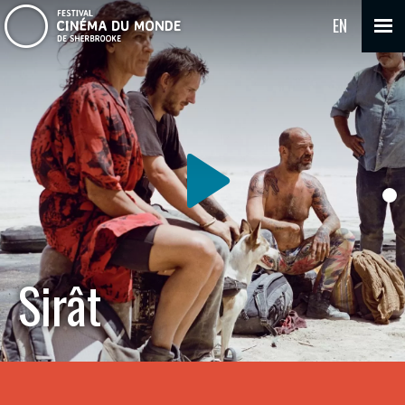
EN
Sirât