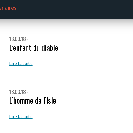
enaires
18.03.18 -
L’enfant du diable
Lire la suite
18.03.18 -
L’homme de l’Isle
Lire la suite