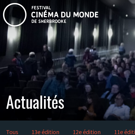
Actualités
Tous
13e édition
12e édition
11e édit