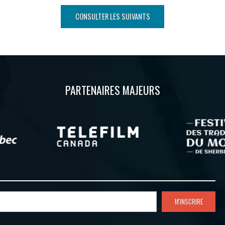
CONSULTER LES SUIVANTS
PARTENAIRES MAJEURS
M'INSCRIRE