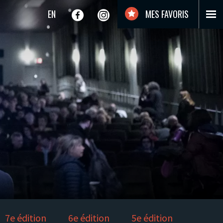
EN
MES FAVORIS
7e édition
6e édition
5e édition