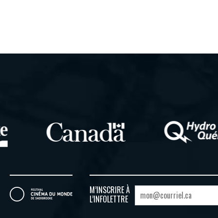
M’INSCRIRE À
L’INFOLETTRE