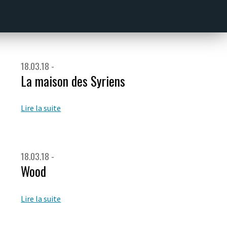
18.03.18 -
La maison des Syriens
Lire la suite
18.03.18 -
Wood
Lire la suite