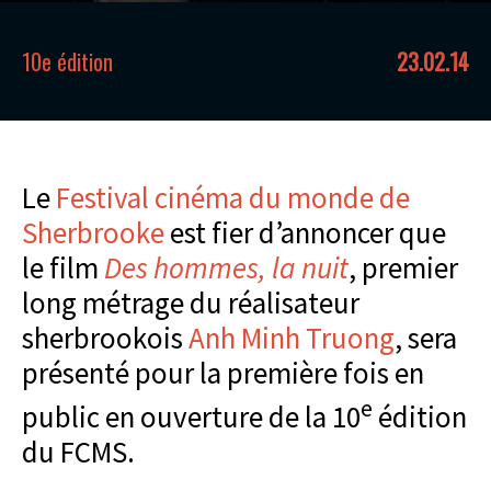
10e édition
23.02.14
Le
Festival cinéma du monde de
Sherbrooke
est fier d’annoncer que
le film
Des hommes, la nuit
, premier
long métrage du réalisateur
sherbrookois
Anh Minh Truong
, sera
présenté pour la première fois en
e
public en ouverture de la 10
édition
du FCMS.