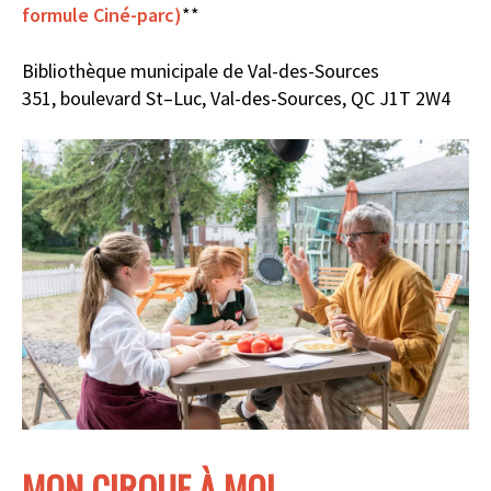
formule Ciné-parc)
**
Bibliothèque municipale de Val-des-Sources
351
, b
oulevard St
–
Luc, Val-des-Sources, QC J1T 2W4
MON CIRQUE À MOI