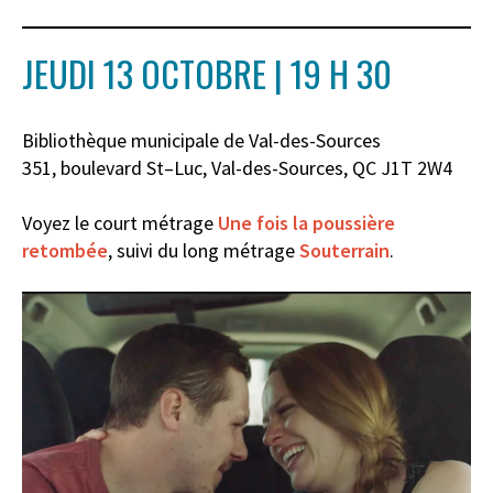
JEUDI 13 OCTOBRE | 19 H 30
Bibliothèque municipale de Val-des-Sources
351
, b
oulevard St
–
Luc, Val-des-Sources, QC J1T 2W4
Voyez le court métrage
Une fois la poussière
retombée
, suivi du long métrage
Souterrain
.