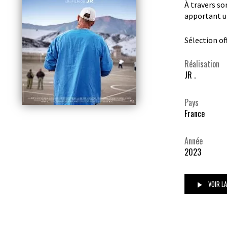
À travers so
apportant u
Sélection off
Réalisation
JR .
Pays
France
Année
2023
VOIR L