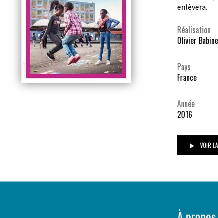
enlèvera.
Réalisation
Olivier Babine
Pays
France
Année
2016
VOIR L
À propos