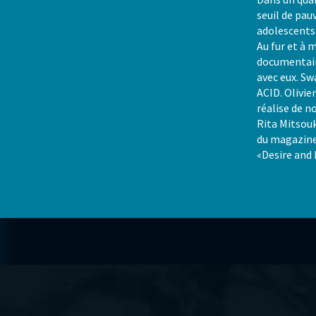
seuil de pau
adolescents 
Au fur et à 
documentair
avec eux. Sw
ACID. Olivier
réalise de 
Rita Mitsouk
du magazine
«Desire and 