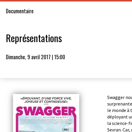
Documentaire
Représentations
Dimanche, 9 avril 2017 | 15:00
Swagger nou
surprenantes
le monde à t
déployant u
la science-f
Sevran. Car, 