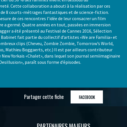
vreté. Cette collaboration a abouti à la réalisation par ces
de 8 courts-métrages fantastiques et de science-fiction.
mesure de ces rencontres l’idée de leur consacrer un film
e a germé. Quatre années en tout, passées en immersion
agger a été présenté au Festival de Cannes 2016, Sélection
 Babinet fait partie du collectif d’artistes «We are Familia» et
nombreux clips (Cheveu, Zombie Zombie, Tomorrow’s World,
o, Mathieu Boggaerts, etc.) Il est par ailleurs contributeur
 New Yorkais «Chalet», dans lequel son journal semiimaginaire
Desillusion», paraît sous forme d’épisodes.
Partager cette fiche
FACEBOOK
PARTENAIRES MAJEURS