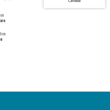
Canada
ion
Faro
tion
ce