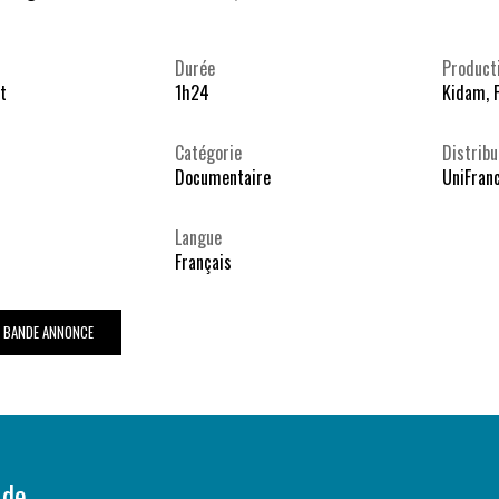
Durée
Product
t
1h24
Kidam, 
Catégorie
Distribu
Documentaire
UniFran
Langue
Français
A BANDE ANNONCE
 de