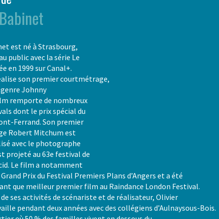
 Babinet
net est né à Strasbourg,
 au public avec la série Le
sée en 1999 sur Canal+.
réalise son premier courtmétrage,
t genre Johnny
film remporte de nombreux
vals dont le prix spécial du
mont-Ferrand. Son premier
ge Robert Mitchum est
lisé avec le photographe
st projeté au 63e festival de
Acid. Le film a notamment
Grand Prix du Festival Premiers Plans d’Angers et a été
ant que meilleur premier film au Raindance London Festival.
de ses activités de scénariste et de réalisateur, Olivier
aille pendant deux années avec des collégiens d’Aulnaysous-Bois.
tier où 50 % des familles vivent en dessous du