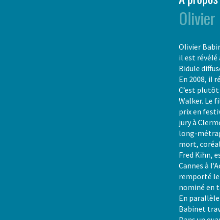
Olivier
Olivier Babi
il est révélé
Bidule diffu
En 2008, il 
C’est plutô
Walker. Le 
prix en festi
jury à Cler
long-métra
mort, coréa
Fred Kihn, e
Cannes à l’
remporté le 
nominé en t
En parallèle 
Babinet trav
Dans un quar