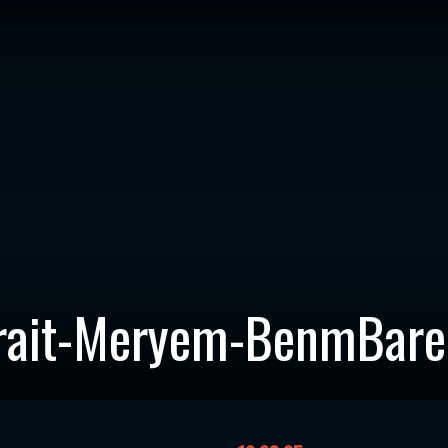
trait-Meryem-BenmBarek