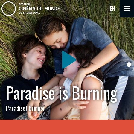
EN
Paradise is Burning
Paradiset brinner