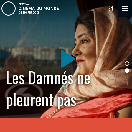
EN
Les Damnés ne
pleurent pas