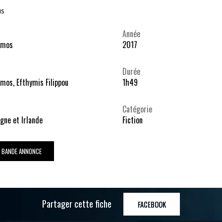
us
Année
imos
2017
Durée
mos, Efthymis Filippou
1h49
Catégorie
gne et Irlande
Fiction
A BANDE ANNONCE
Partager cette fiche
FACEBOOK