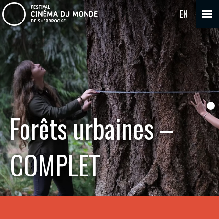
EN
Forêts urbaines –
COMPLET