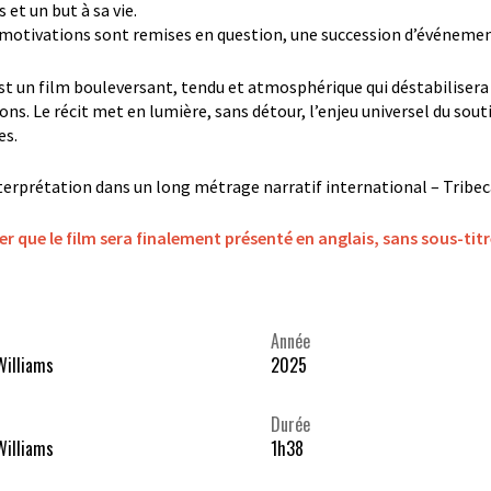
 et un but à sa vie.
 motivations sont remises en question, une succession d’événemen
st un film bouleversant, tendu et atmosphérique qui déstabilisera
ns. Le récit met en lumière, sans détour, l’enjeu universel du sout
es.
terprétation dans un long métrage narratif international – Tribec
er que le film sera finalement présenté en anglais, sans sous-titr
Année
Williams
2025
Durée
Williams
1h38