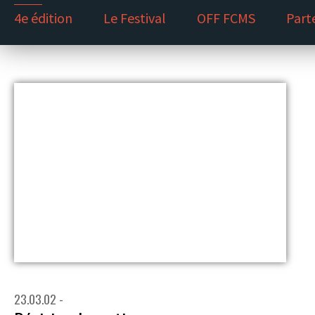
4e édition
Le Festival
OFF FCMS
Part
23.03.02 -