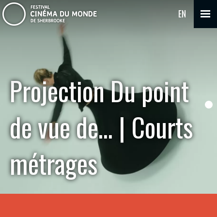
EN
Projection Du point
de vue de… | Courts
métrages