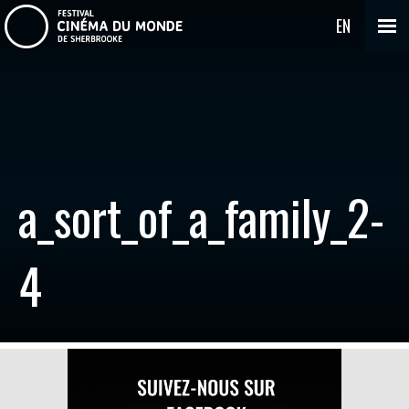
EN
a_sort_of_a_family_2-
4