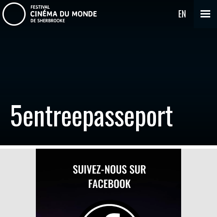
EN
5entreepasseport