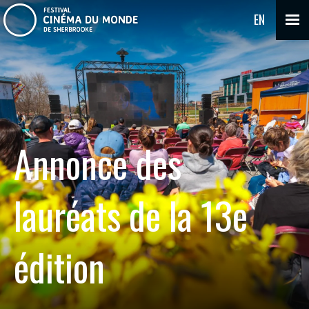
EN
Annonce des
lauréats de la 13e
édition