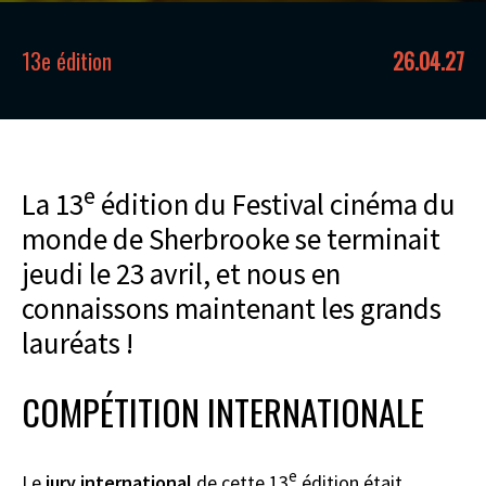
13e édition
26.04.27
e
La 13
édition du Festival cinéma du
monde de Sherbrooke se terminait
jeudi le 23 avril, et nous en
connaissons maintenant les grands
lauréats !
COMPÉTITION INTERNATIONALE
e
Le
jury international
de cette 13
édition était