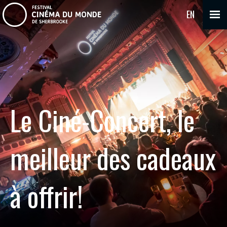
EN
Le Ciné-Concert, le
meilleur des cadeaux
à offrir!