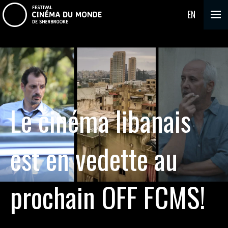
EN
Le cinéma libanais
est en vedette au
prochain OFF FCMS!