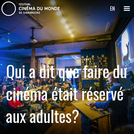
EN
Qui a dit que faire du
cinéma était réservé
aux adultes?