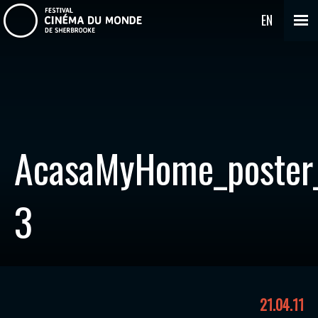
EN
AcasaMyHome_poster
3
21.04.11