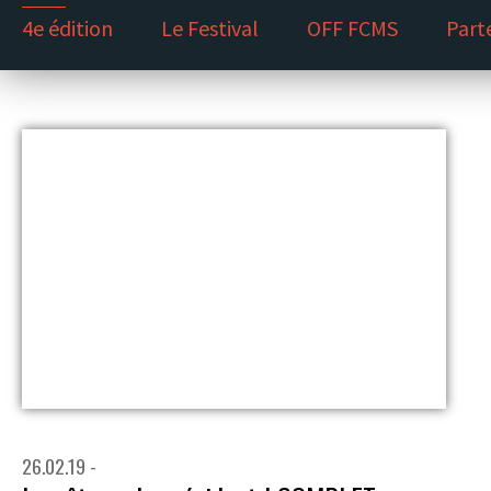
4e édition
Le Festival
OFF FCMS
Part
26.02.19 -