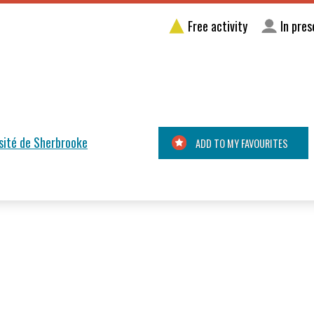
Free activity
In pre
ersité de Sherbrooke
ADD TO MY FAVOURITES