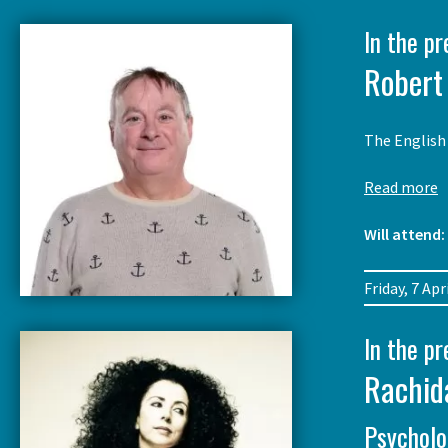
In the p
Robert 
The English 
Read more
Will attend:
Friday, 7 A
In the p
Rachid
Psycholo