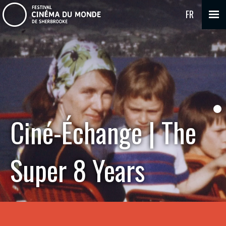
FR
Ciné-Échange | The
Super 8 Years