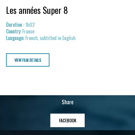
Les années Super 8
1h02
France
French, subtitled in English
VIEW FILM DETAILS
Share
FACEBOOK