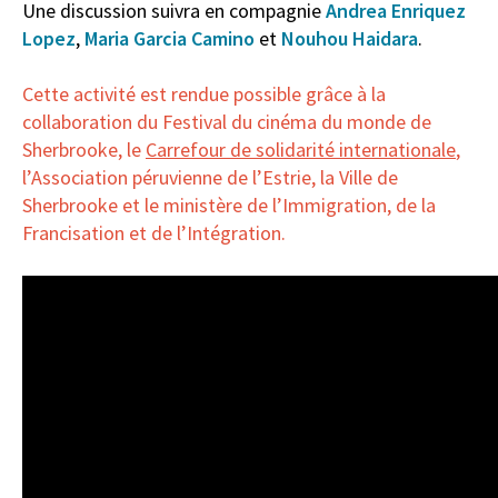
Une discussion suivra en compagnie
Andrea Enriquez
Lopez
,
Maria Garcia Camino
et
Nouhou Haidara
.
Cette activité est rendue possible grâce à la
collaboration du Festival du cinéma du monde de
Sherbrooke, le
Carrefour de solidarité internationale
,
l’Association péruvienne de l’Estrie, la Ville de
Sherbrooke et le ministère de l’Immigration, de la
Francisation et de l’Intégration.