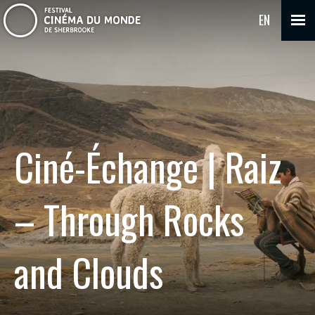
EN
Ciné-Échange | Raiz
– Through Rocks
and Clouds