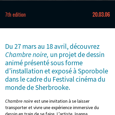
7th edition
20.03.06
Du 27 mars au 18 avril, découvrez
Chambre noire,
un projet de dessin
animé présenté sous forme
d’installation et exposé à Sporobole
dans le cadre du Festival cinéma du
monde de Sherbrooke.
Chambre noire
est une invitation à se laisser
transporter et vivre une expérience immersive du
dessin en train de se faire. L’artiste Joanna