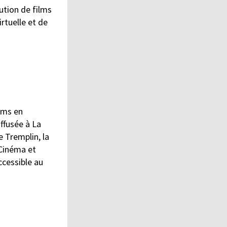
ution de films
rtuelle et de
ilms en
ffusée à La
e Tremplin, la
-Cinéma et
ccessible au