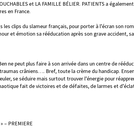
 INTOUCHABLES et LA FAMILLE BÉLIER. PATIENTS a également
res en France.
us les clips du slameur français, pour porter à l’écran son ro
umour et émotion sa rééducation après son grave accident, sa
e Ben ne peut plus faire à son arrivée dans un centre de rééduc
 traumas crâniens…. Bref, toute la crème du handicap. Ensem
ueuler, se séduire mais surtout trouver l’énergie pour réappre
otique fait de victoires et de défaites, de larmes et d’éclat
nt » – PREMIERE