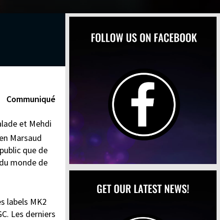
Communiqué
alade et Mehdi
ien Marsaud
public que de
a du monde de
es labels MK2
C. Les derniers